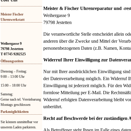
Über Uns
Meister & Fischer Uhrenreparatur und -re
Meister Fischer
Weihergasse 9
Uhrenwerkstatt
79798 Jestetten
Die verantwortliche Stelle entscheidet allein o
anderen über die Zwecke und Mittel der Verarb
Weihergasse 9
personenbezogenen Daten (z.B. Namen, Kontak
79798 Jestetten
T 07745 9282525
Widerruf Ihrer Einwilligung zur Datenvera
Öffnungszeiten
Nur mit Ihrer ausdrücklichen Einwilligung sin
Dienstag – Freitag:
9:00 – 13:00 Uhr
der Datenverarbeitung möglich. Ein Widerruf Ihr
Einwilligung ist jederzeit möglich. Für den Wid
15:00 – 18:00 Uhr
formlose Mitteilung per E-Mail. Die Rechtmäßi
Samstag:
Widerruf erfolgten Datenverarbeitung bleibt v
Gerne nach tel. Vereinbarung
Montags geschlossen
unberührt.
Parkmöglichkeiten
Recht auf Beschwerde bei der zuständigen 
Sie können unmittelbar vor
unserem Laden parkieren.
Als Betroffener steht Ihnen im Falle eines date